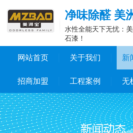
净味除醛 美
水性全能天下无忧：美
石漆！
网站首页
关于我们
新
招商加盟
工程案例
无